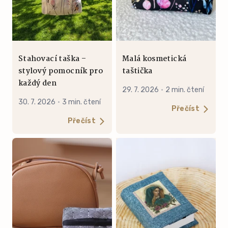
Stahovací taška –
Malá kosmetická
stylový pomocník pro
taštička
každý den
29. 7. 2026
·
2 min. čtení
30. 7. 2026
·
3 min. čtení
Přečíst
Přečíst