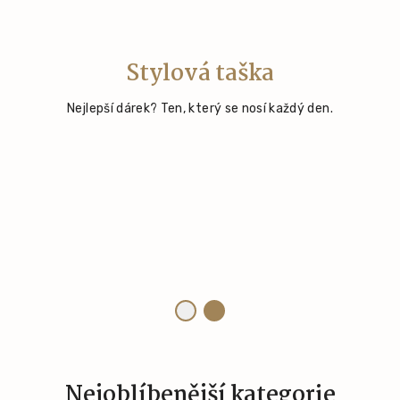
Nahřívací polštářek
Stylová taška
Malý rituál klidu v každém dni.
Nejlepší dárek? Ten, který se nosí každý den.
Vyberte si ten svůj
Nejoblíbenější kategorie