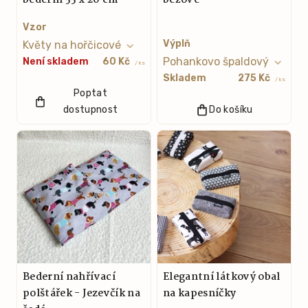
Vzor
Výplň
Není skladem
60 Kč
/ ks
Skladem
275 Kč
/ ks
Poptat
dostupnost
Do košíku
Bederní nahřívací
Elegantní látkový obal
polštářek - Jezevčík na
na kapesníčky