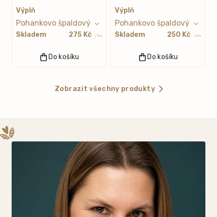
Výplň
Výplň
Skladem
275 Kč
Skladem
250 Kč
/ ks
/ ks
Do košíku
Do košíku
Zobrazit všechny produkty