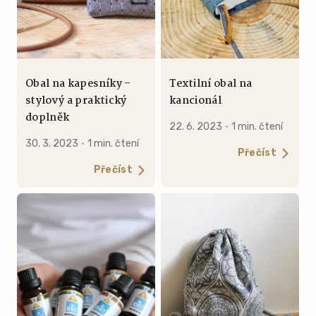
Obal na kapesníky –
Textilní obal na
stylový a praktický
kancionál
doplněk
22. 6. 2023
·
1 min. čtení
30. 3. 2023
·
1 min. čtení
Přečíst
Přečíst