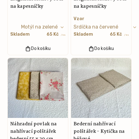
na kapesníčky
na kapesníčky
Vzor
Skladem
65 Kč
Skladem
65 Kč
/ ks
/ ks
Do košíku
Do košíku
Náhradní povlak na
Bederní nahřívací
nahřívací polštářek
polštářek - Kytička na
bederní 55 x 20 cm
béžové