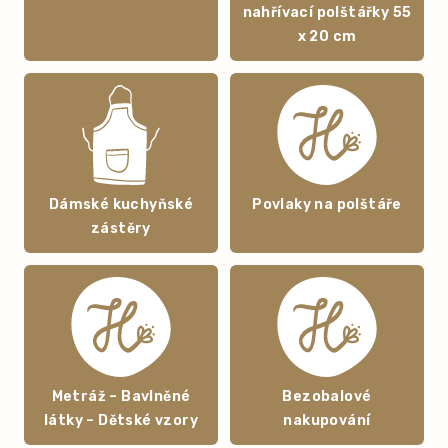
nahřívací polštářky 55
x 20 cm
Dámské kuchyňské
Povlaky na polštáře
zástěry
Metráž – Bavlněné
Bezobalové
látky – Dětské vzory
nakupování