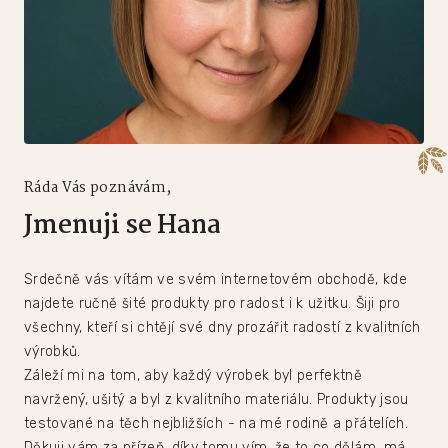
Ráda Vás poznávám,
Jmenuji se Hana
Srdečně vás vítám ve svém internetovém obchodě, kde
najdete ručně šité produkty pro radost i k užitku. Šiji pro
všechny, kteří si chtějí své dny prozářit radostí z kvalitních
výrobků.
Záleží mi na tom, aby každý výrobek byl perfektně
navržený, ušitý a byl z kvalitního materiálu. Produkty jsou
testované na těch nejbližších - na mé rodině a přátelích.
Děkuji vám za přízeň, díky tomu vím, že to co dělám, má