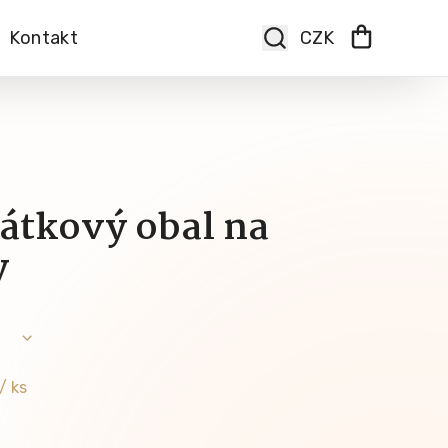
Kontakt
látkový obal na
y
/ ks