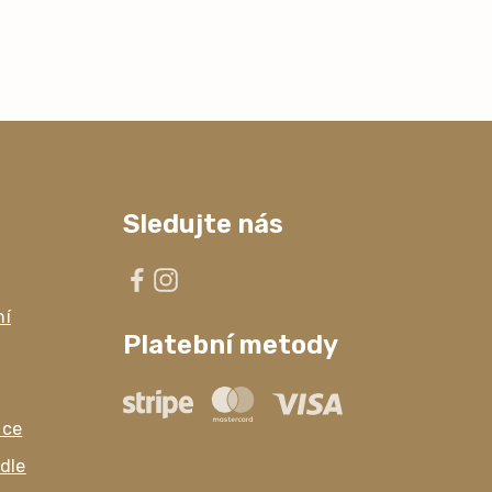
Sledujte nás
ní
Platební metody
ace
dle