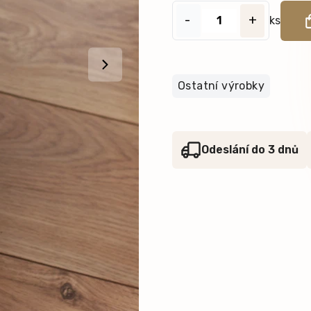
-
+
ks
Ostatní výrobky
Odeslání do 3 dnů