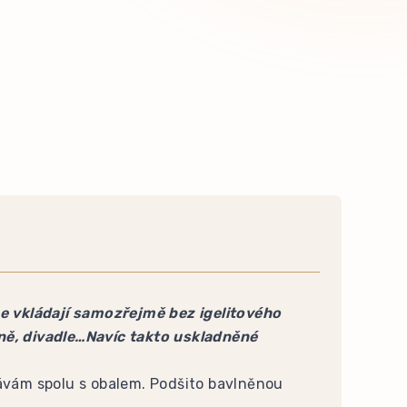
se vkládají samozřejmě bez igelitového
ině, divadle…Navíc takto uskladněné
dávám spolu s obalem. Podšito bavlněnou