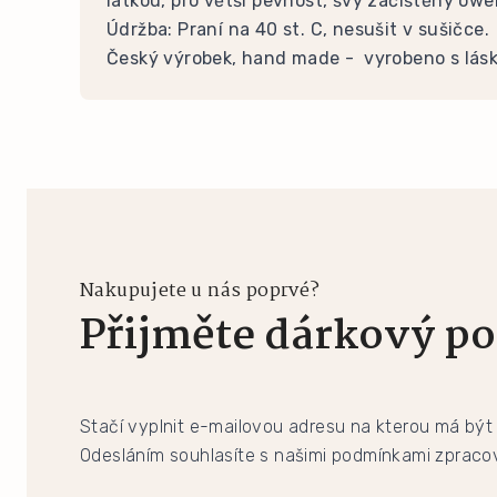
látkou, pro větší pevnost, švy začištěny owe
Údržba: Praní na 40 st. C, nesušit v sušičce.
Český výrobek, hand made - vyrobeno s lás
Nakupujete u nás poprvé?
Přijměte dárkový po
Stačí vyplnit e-mailovou adresu na kterou má být
Odesláním souhlasíte s našimi podmínkami zpracov