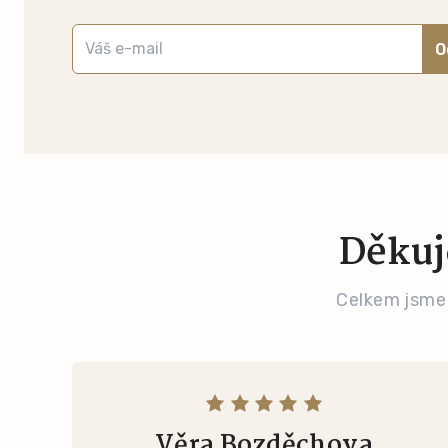
O
Děkuj
Celkem jsme
Věra Bozděchova