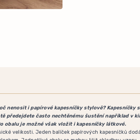
proč nenosit i papírové kapesníčky stylově? Kapesníčky 
eště předejdete často nechtěnému šustění například v k
o obalu je možné však vložit i kapesníčky látkové.
sické velikosti. Jeden balíček papírových kapesníčků do