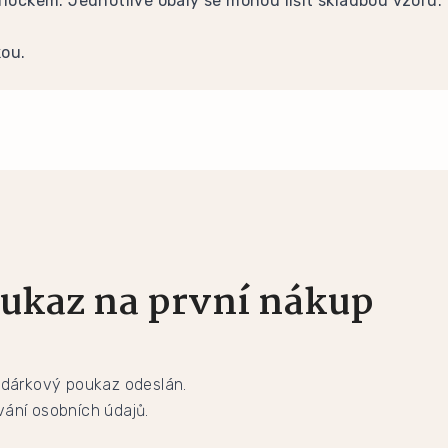
rlockem. Jednotlivé obaly se mohou lišit skladbou vzoru.
kou.
ukaz na první nákup
 dárkový poukaz odeslán.
ání osobních údajů.