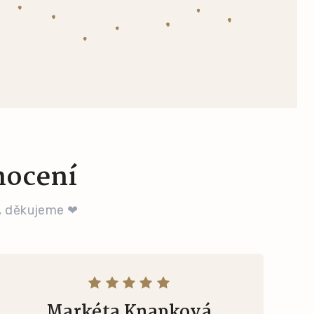
nocení
, děkujeme ❤
Markéta Knapková