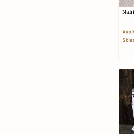
Nahř
Výpl
Skla