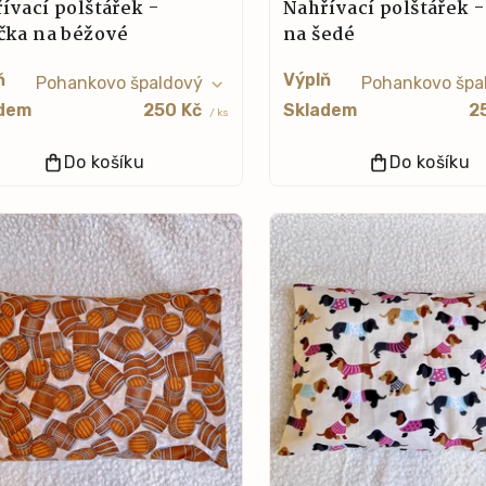
ívací polštářek -
Nahřívací polštářek 
čka na béžové
na šedé
ň
Výplň
dem
250 Kč
Skladem
2
/ ks
Do košíku
Do košíku