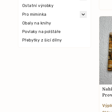
Ostatní výrobky
Pro miminka
Obaly na knihy
Povlaky na polštáře
Přebytky z šicí dílny
Nahř
Pro
Výpl