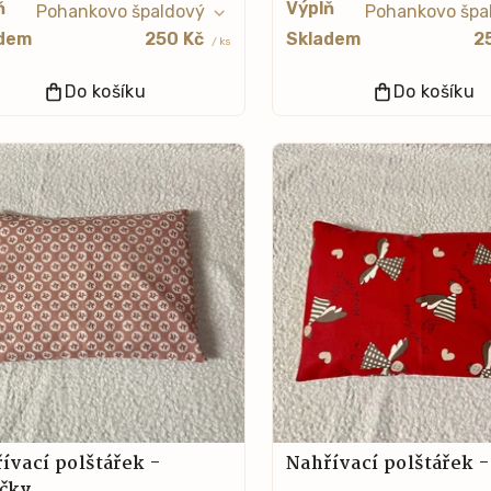
ň
Výplň
dem
250 Kč
Skladem
2
/ ks
Do košíku
Do košíku
ívací polštářek -
Nahřívací polštářek 
čky