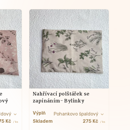
e
Nahřívací polštářek se
ový
zapínáním- Bylinky
Výplň
75 Kč
Skladem
275 Kč
/ ks
/ ks