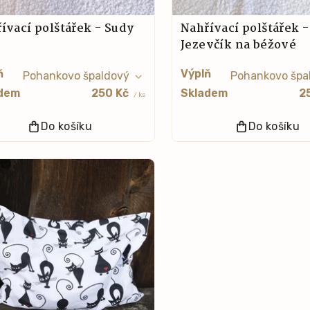
ívací polštářek - Sudy
Nahřívací polštářek -
Jezevčík na béžové
ň
Výplň
dem
250 Kč
Skladem
2
/ ks
Do košíku
Do košíku