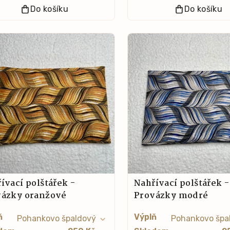
Do košíku
Do košíku
ívací polštářek -
Nahřívací polštářek -
vázky oranžové
Provázky modré
ň
Výplň