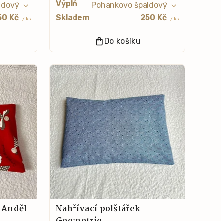
Výplň
50 Kč
Skladem
250 Kč
/ ks
/ ks
Do košíku
- Anděl
Nahřívací polštářek -
Geometrie