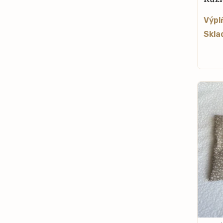
Výpl
Skla