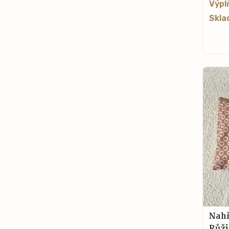
Výpl
Skla
Nahř
Růži