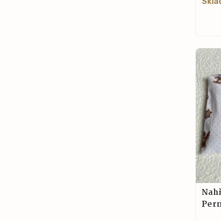
Skla
Nahř
Per