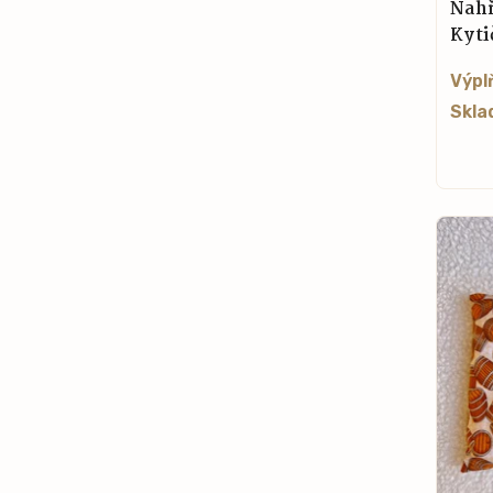
Nahř
Kyti
Výpl
Skla