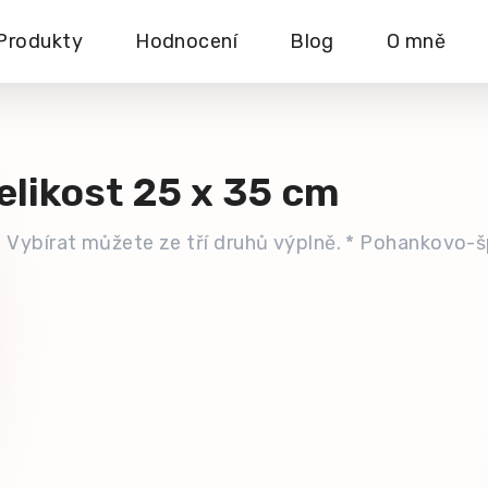
Produkty
Hodnocení
Blog
O mně
elikost 25 x 35 cm
. Vybírat můžete ze tří druhů výplně. * Pohankovo-š