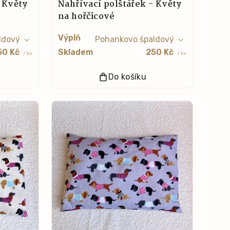
- Květy
Nahřívací polštářek - Květy
na hořčicové
Výplň
50 Kč
Skladem
250 Kč
/ ks
/ ks
Do košíku