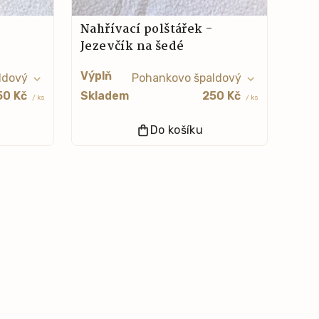
Nahřívací polštářek -
Jezevčík na šedé
Výplň
50 Kč
Skladem
250 Kč
/ ks
/ ks
Do košíku