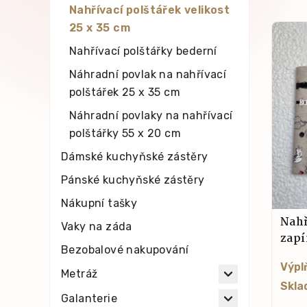
Nahřívací polštářek velikost
25 x 35 cm
Nahřívací polštářky bederní
Náhradní povlak na nahřívací
polštářek 25 x 35 cm
Náhradní povlaky na nahřívací
polštářky 55 x 20 cm
Dámské kuchyňské zástěry
Pánské kuchyňské zástěry
Nákupní tašky
Nahř
Vaky na záda
zap
Bezobalové nakupování
Výpl
Metráž
Skla
Galanterie