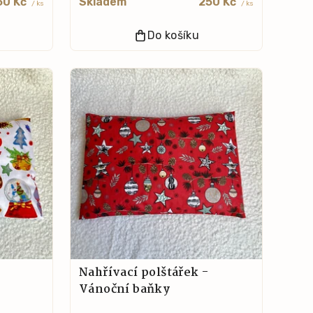
50 Kč
Skladem
250 Kč
/ ks
/ ks
Do košíku
Nahřívací polštářek -
Vánoční baňky