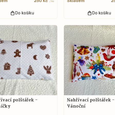
dem
250 Kč
Skladem
2
/ ks
Do košíku
Do košíku
ívací polštářek -
Nahřívací polštářek -
níčky
Vánoční