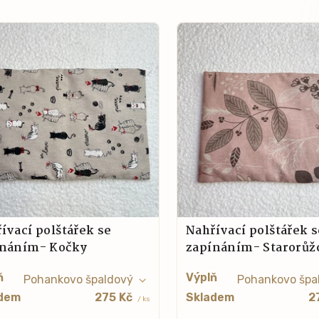
ívací polštářek se
Nahřívací polštářek s
ínáním- Kočky
zapínáním- Starorůž
ň
Výplň
dem
275 Kč
Skladem
2
/ ks