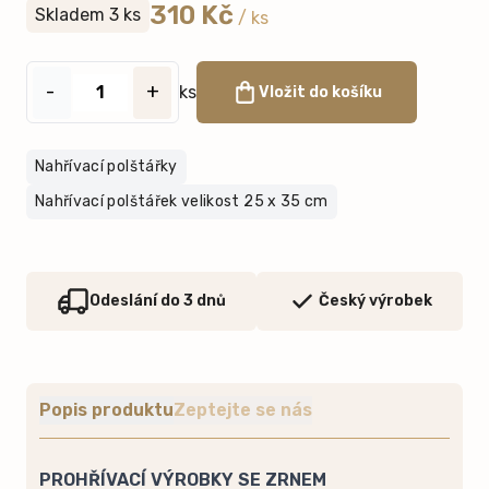
310 Kč
Skladem 3 ks
/ ks
-
+
ks
Vložit do košíku
Nahřívací polštářky
Nahřívací polštářek velikost 25 x 35 cm
Odeslání do 3 dnů
Český výrobek
Popis produktu
Zeptejte se nás
PROHŘÍVACÍ VÝROBKY SE ZRNEM