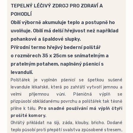
TEPELNÝ LÉČIVÝ ZDROJ PRO ZDRAVÍ A
POHODLÍ
Obilí výborně akumuluje teplo a postupně ho
uvolňuje. Obilí má delší hřejivost než například
pohankové a špaldové slupky.
Přírodní termo hřejivý bederní polštář
o rozměrech 35 x 25cm se snímatelným a
pratelným potahem, naplněný pšenicí s
levandulí.
Polštářek je vyplněn pšenicí se špetkou sušené
levandule lékařské, která po zahřátí vytvoří jemnou a
velmi příjemnou vůni. Pšeničná výplň se
přizpůsobí obkládanému povrchu a polštářek tak těsně
přilne k tělu.
Pro snadné používání má výplň čtyři
prošité komory.
Ohřátý přikládat na šíji, záda, klouby, břicho. Dodané
teplo působí proti přepětí svalstva způsobené stresem,