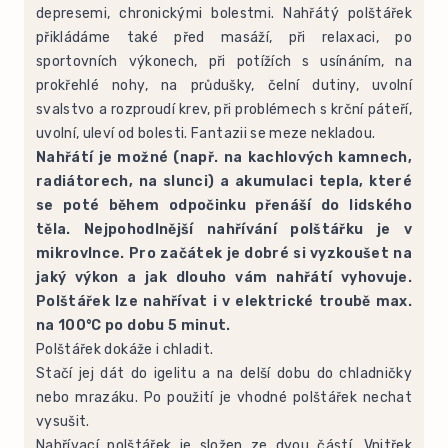
depresemi, chronickými bolestmi. Nahřátý polštářek
přikládáme také před masáží, při relaxaci, po
sportovních výkonech, při potížích s usínáním, na
prokřehlé nohy, na průdušky, čelní dutiny, uvolní
svalstvo a rozproudí krev, při problémech s krční páteří,
uvolní, uleví od bolesti. Fantazii se meze nekladou.
Nahřátí je možné (např. na kachlových kamnech,
radiátorech, na slunci) a akumulaci tepla, které
se poté během odpočinku přenáší do lidského
těla. Nejpohodlnější nahřívání polštářku je v
mikrovlnce. Pro začátek je dobré si vyzkoušet na
jaký výkon a jak dlouho vám nahřátí vyhovuje.
Polštářek lze nahřívat i v elektrické troubě max.
na 100°C po dobu 5 minut.
Polštářek dokáže i chladit.
Stačí jej dát do igelitu a na delší dobu do chladničky
nebo mrazáku. Po použití je vhodné polštářek nechat
vysušit.
Nahřívací polštářek je složen ze dvou částí. Vnitřek