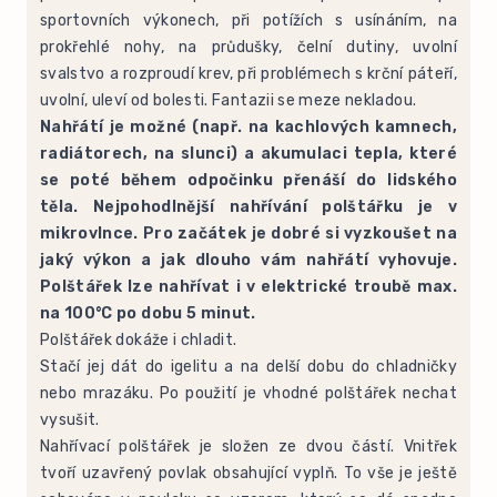
sportovních výkonech, při potížích s usínáním, na
prokřehlé nohy, na průdušky, čelní dutiny, uvolní
svalstvo a rozproudí krev, při problémech s krční páteří,
uvolní, uleví od bolesti. Fantazii se meze nekladou.
Nahřátí je možné (např. na kachlových kamnech,
radiátorech, na slunci) a akumulaci tepla, které
se poté během odpočinku přenáší do lidského
těla. Nejpohodlnější nahřívání polštářku je v
mikrovlnce. Pro začátek je dobré si vyzkoušet na
jaký výkon a jak dlouho vám nahřátí vyhovuje.
Polštářek lze nahřívat i v elektrické troubě max.
na 100°C po dobu 5 minut.
Polštářek dokáže i chladit.
Stačí jej dát do igelitu a na delší dobu do chladničky
nebo mrazáku. Po použití je vhodné polštářek nechat
vysušit.
Nahřívací polštářek je složen ze dvou částí. Vnitřek
tvoří uzavřený povlak obsahující vyplň. To vše je ještě