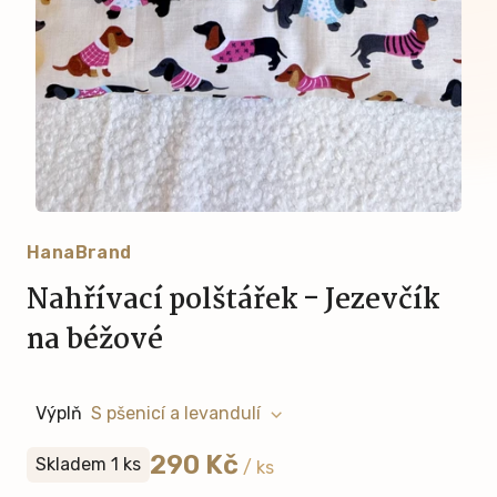
HanaBrand
Nahřívací polštářek - Jezevčík
na béžové
Výplň
290 Kč
Skladem 1 ks
/ ks