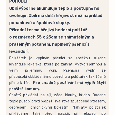
POHODLÍ
Obilí výborně akumuluje teplo a postupně ho
uvolňuje. Obilí má delší hřejivost než například
pohankové a špaldové slupky.
Přírodní termo hřejivý bederní polštář
o rozměrech 35 x 25cm se snímatelným a
pratelným potahem, naplněný pšenicí s
levandulí.
Polštářek je vyplněn pšenicí se špetkou sušené
levandule lékařské, která po zahřátí vytvoří jemnou a
velmi příjemnou vůni. Pšeničná výplň se
přizpůsobí obkládanému povrchu a polštářek tak těsně
přilne k tělu.
Pro snadné používání má výplň čtyři
prošité komory.
Ohřátý přikládat na šíji, záda, klouby, břicho. Dodané
teplo působí proti přepětí svalstva způsobené stresem,
depresemi, chronickými bolestmi. Nahřátý polštářek
přikládáme také před masáží, při relaxaci, po