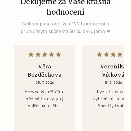
Děkujeme za Vaše krásná
hodnocení
Celkem jsme obdrželi 199 hodnocení s
průměrným skóre 99,30 %, děkujeme ❤
Věra
Veronika
Bozděchova
Vítková
28. 7. 2026
19. 5. 2026
Bezvadný polštářek,
Rychlé jednání a
přesně takový, jaký
vyřízení objednávk
potřebuji a děkuji
Produkty kvalitní.