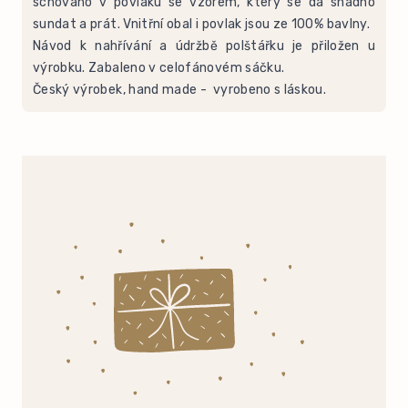
schováno v povlaku se vzorem, který se dá snadno
sundat a prát. Vnitřní obal i povlak jsou ze 100% bavlny.
Návod k nahřívání a údržbě polštářku je přiložen u
výrobku. Zabaleno v celofánovém sáčku.
Český výrobek, hand made - vyrobeno s láskou.