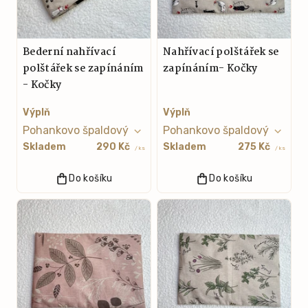
Bederní nahřívací
Nahřívací polštářek se
polštářek se zapínáním
zapínáním- Kočky
- Kočky
Výplň
Výplň
Skladem
290 Kč
Skladem
275 Kč
/ ks
/ ks
Do košíku
Do košíku