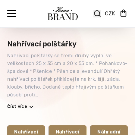
Nahřívací polštářky
Nahřívací polštářky se třemi druhy výplní ve
velikostech 25 x 35 cm a 20 x 55 cm. * Pohankovo-
špaldové * Pšenice * Pšenice s levandulí Ohřátý
nahřívací polštářek přikládejte na krk, šíji, záda,
klouby, břicho. Dodané teplo hřejivým polštářkem
působí proti…
Číst více
Nahřívací
Nahřívací
Náhradní