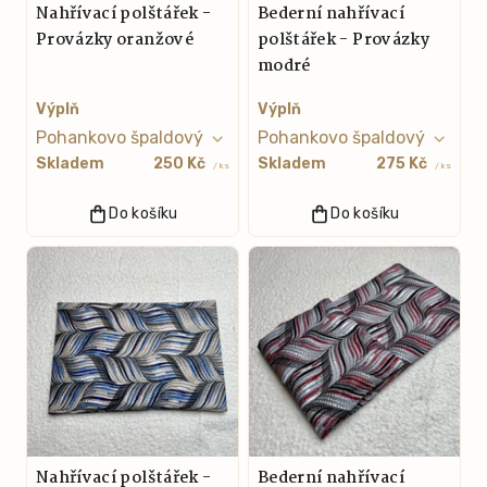
Nahřívací polštářek -
Bederní nahřívací
Provázky oranžové
polštářek - Provázky
modré
Výplň
Výplň
Skladem
250 Kč
Skladem
275 Kč
/ ks
/ ks
Do košíku
Do košíku
Nahřívací polštářek -
Bederní nahřívací