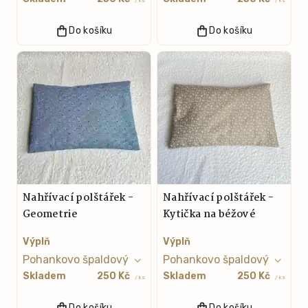
/ ks
/ ks
Do košíku
Do košíku
Nahřívací polštářek -
Nahřívací polštářek -
Geometrie
Kytička na béžové
Výplň
Výplň
Skladem
250 Kč
Skladem
250 Kč
/ ks
/ ks
Do košíku
Do košíku