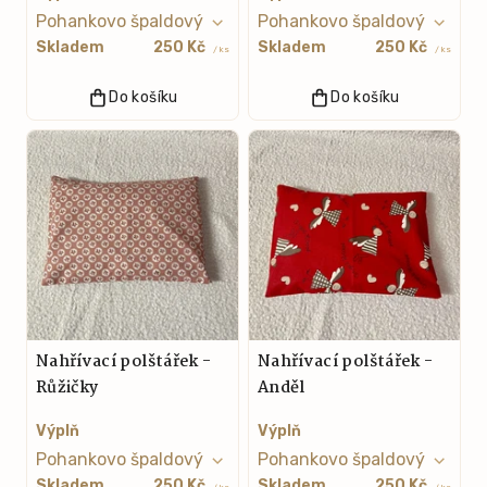
Skladem
250 Kč
Skladem
250 Kč
/ ks
/ ks
Do košíku
Do košíku
Nahřívací polštářek -
Nahřívací polštářek -
Růžičky
Anděl
Výplň
Výplň
Skladem
250 Kč
Skladem
250 Kč