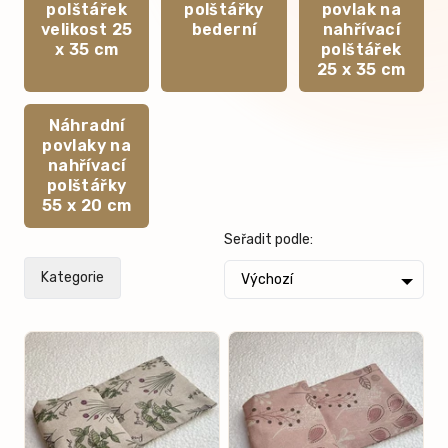
polštářek
polštářky
povlak na
velikost 25
bederní
nahřívací
x 35 cm
polštářek
25 x 35 cm
Náhradní
povlaky na
nahřívací
polštářky
55 x 20 cm
Seřadit podle:
Kategorie
Výchozí