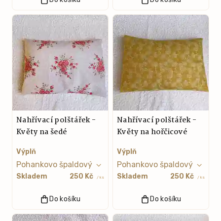
Nahřívací polštářek -
Nahřívací polštářek -
Květy na šedé
Květy na hořčicové
Výplň
Výplň
Skladem
250 Kč
Skladem
250 Kč
/ ks
/ ks
Do košíku
Do košíku