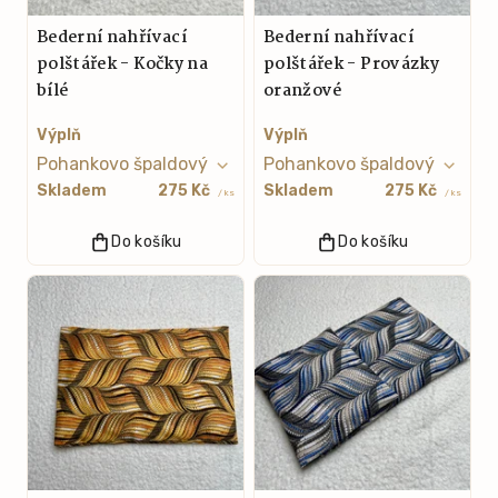
Bederní nahřívací
Bederní nahřívací
polštářek - Kočky na
polštářek - Provázky
bílé
oranžové
Výplň
Výplň
Skladem
275 Kč
Skladem
275 Kč
/ ks
/ ks
Do košíku
Do košíku