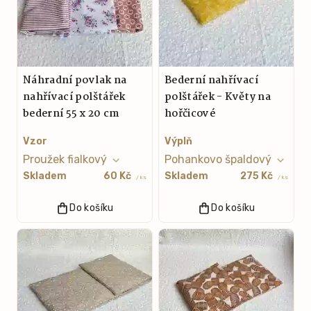
Náhradní povlak na
Bederní nahřívací
nahřívací polštářek
polštářek - Květy na
bederní 55 x 20 cm
hořčicové
Vzor
Výplň
Skladem
60 Kč
Skladem
275 Kč
/ ks
/ ks
Do košíku
Do košíku