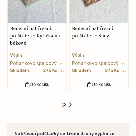
Bederní nahřívací
Bederní nahřívací
polštářek - Kytička na
polštářek - Sudy
béžové
Výplň
Výplň
Skladem
275 Kč
Skladem
275 Kč
/ ks
/ ks
Do košíku
Do košíku
1
2
Nahřívací polštářky se třemi druhy výplní ve