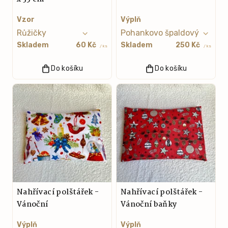
Vzor
Výplň
Skladem
60 Kč
Skladem
250 Kč
/ ks
/ ks
Do košíku
Do košíku
Nahřívací polštářek -
Nahřívací polštářek -
Vánoční
Vánoční baňky
Výplň
Výplň