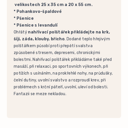
velikostech 25 x 35 cm a 20 x 55 cm.
* Pohankovo-špaldové
* Pšenice
* Pšenice s levandulí
Ohřátý
nahřívací polštářek přikládejte na krk,
šíji, záda, klouby, břicho
. Dodané teplo hřejivým
polštářkem působí proti přepětí svalstva
způsobené stresem, depresemi, chronickými
bolestmi. Nahřívací polštářek přikládáme také před
masáží, při relaxaci, po sportovních výkonech, při
potížích s usínáním, na prokřehlé nohy, na průdušky,
čelní dutiny, uvolní svalstvo a rozproudí krev, při
problémech s krční páteří, uvolní, uleví od bolesti.
Fantazii se meze nekladou.