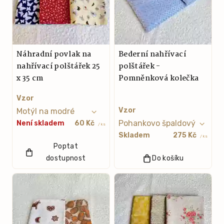
Náhradní povlak na
Bederní nahřívací
nahřívací polštářek 25
polštářek -
x 35 cm
Pomněnková kolečka
Vzor
Vzor
Není skladem
60 Kč
/ ks
Skladem
275 Kč
/ ks
Poptat
dostupnost
Do košíku