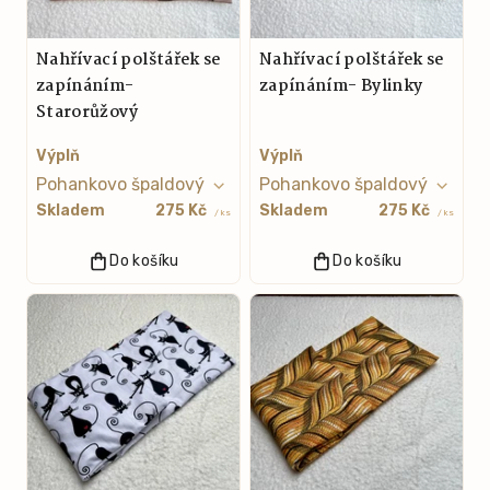
Nahřívací polštářek se
Nahřívací polštářek se
zapínáním-
zapínáním- Bylinky
Starorůžový
Výplň
Výplň
Skladem
275 Kč
Skladem
275 Kč
/ ks
/ ks
Do košíku
Do košíku