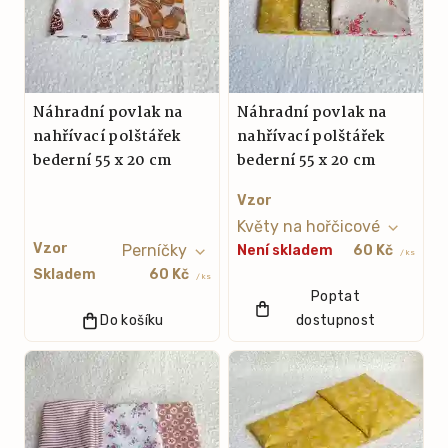
Náhradní povlak na
Náhradní povlak na
nahřívací polštářek
nahřívací polštářek
bederní 55 x 20 cm
bederní 55 x 20 cm
Vzor
Vzor
Není skladem
60 Kč
/ ks
Skladem
60 Kč
/ ks
Poptat
Do košíku
dostupnost