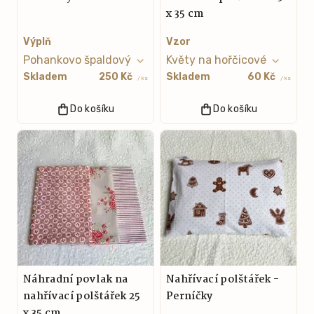
x 35 cm
Výplň
Vzor
Skladem
250 Kč
Skladem
60 Kč
/ ks
/ ks
Do košíku
Do košíku
Náhradní povlak na
Nahřívací polštářek -
nahřívací polštářek 25
Perníčky
x 35 cm