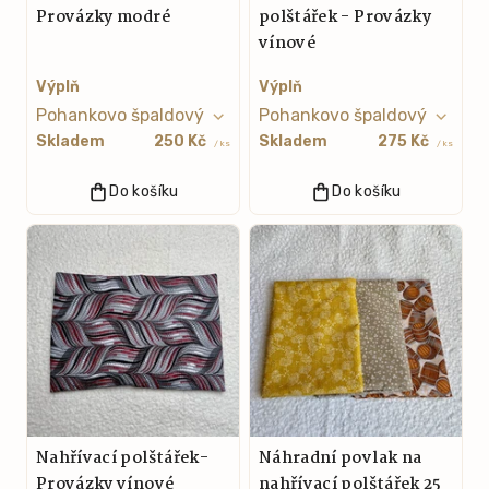
Provázky modré
polštářek - Provázky
vínové
Výplň
Výplň
Skladem
250 Kč
Skladem
275 Kč
/ ks
/ ks
Do košíku
Do košíku
Nahřívací polštářek-
Náhradní povlak na
Provázky vínové
nahřívací polštářek 25