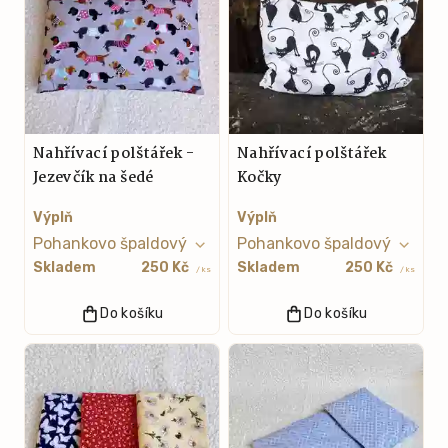
Nahřívací polštářek -
Nahřívací polštářek
Jezevčík na šedé
Kočky
Výplň
Výplň
Skladem
250 Kč
Skladem
250 Kč
/ ks
/ ks
Do košíku
Do košíku