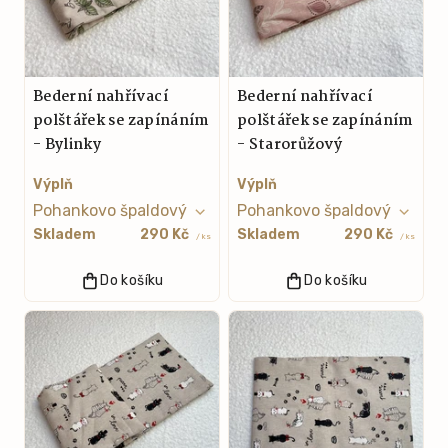
Bederní nahřívací
Bederní nahřívací
polštářek se zapínáním
polštářek se zapínáním
- Bylinky
- Starorůžový
Výplň
Výplň
Skladem
290 Kč
Skladem
290 Kč
/ ks
/ ks
Do košíku
Do košíku