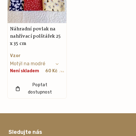
Náhradní povlak na
nahřívací polštářek 25
x 35 cm
Vzor
Není skladem
60 Kč
/ ks
Poptat
dostupnost
Sledujte nás