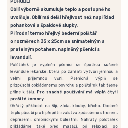
POHODLÍ
Obilí výborně akumuluje teplo a postupně ho
uvolňuje. Obilí má delší hřejivost než například
pohankové a špaldové slupky.
Přírodní termo hřejivý bederní polštář
o rozměrech 35 x 25cm se snímatelným a
pratelným potahem, naplněný pšenicí s
levandulí.
Polštářek je vyplněn pšenicí se špetkou sušené
levandule lékařské, která po zahřátí vytvoří jemnou a
velmi příjemnou vůni. Pšeničná výplň se
přizpůsobí obkládanému povrchu a polštářek tak těsně
přilne k tělu.
Pro snadné používání má výplň čtyři
prošité komory.
Ohřátý přikládat na šíji, záda, klouby, břicho. Dodané
teplo působí proti přepětí svalstva způsobené stresem,
depresemi, chronickými bolestmi. Nahřátý polštářek
přikládáme také před masáží, při relaxaci, po