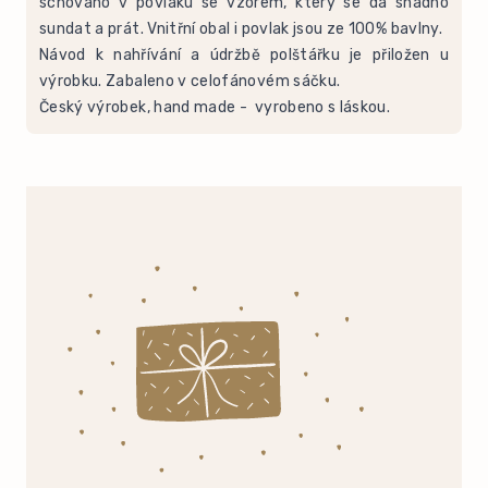
schováno v povlaku se vzorem, který se dá snadno
sundat a prát. Vnitřní obal i povlak jsou ze 100% bavlny.
Návod k nahřívání a údržbě polštářku je přiložen u
výrobku. Zabaleno v celofánovém sáčku.
Český výrobek, hand made - vyrobeno s láskou.