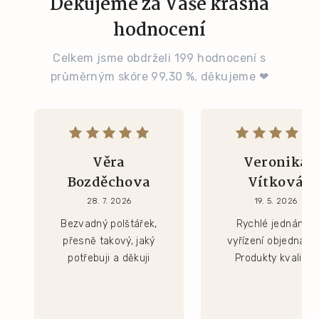
Děkujeme za Vaše krásná
hodnocení
Celkem jsme obdrželi 199 hodnocení s
průměrným skóre 99,30 %, děkujeme ❤
Věra
Veronika
Bozděchova
Vítková
28. 7. 2026
19. 5. 2026
Bezvadný polštářek,
Rychlé jednání a
přesně takový, jaký
vyřízení objednávk
potřebuji a děkuji
Produkty kvalitní.