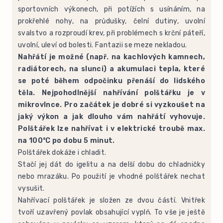
sportovních výkonech, při potížích s usínáním, na
prokřehlé nohy, na průdušky, čelní dutiny, uvolní
svalstvo a rozproudí krev, při problémech s krční páteří,
uvolní, uleví od bolesti. Fantazii se meze nekladou.
Nahřátí je možné (např. na kachlových kamnech,
radiátorech, na slunci) a akumulaci tepla, které
se poté během odpočinku přenáší do lidského
těla. Nejpohodlnější nahřívání polštářku je v
mikrovlnce. Pro začátek je dobré si vyzkoušet na
jaký výkon a jak dlouho vám nahřátí vyhovuje.
Polštářek lze nahřívat i v elektrické troubě max.
na 100°C po dobu 5 minut.
Polštářek dokáže i chladit.
Stačí jej dát do igelitu a na delší dobu do chladničky
nebo mrazáku. Po použití je vhodné polštářek nechat
vysušit.
Nahřívací polštářek je složen ze dvou částí. Vnitřek
tvoří uzavřený povlak obsahující vyplň. To vše je ještě