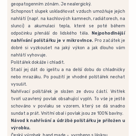
geopatogenním zónám. Je nealergický.
Schopnost slupek uskladňovat vzduch umožňuje jejich
nahřátí (např. na kachlových kamnech, radiátorech, na
slunci) a akumulaci tepla, které se poté během
odpočinku přenáší do lidského těla.
Nejpohodlnější
nahřívání polštářku je v mikrovlnce.
Pro začátek je
dobré si vyzkoušet na jaký výkon a jak dlouho vám
nahřátí vyhovuje.
Polštářek dokáže i chladit.
Stačí jej dát do igelitu a na delší dobu do chladničky
nebo mrazáku. Po použití je vhodné polštářek nechat
vysušit.
Nahřívací polštářek je složen ze dvou částí. Vnitřek
tvoří uzavřený povlak obsahující vyplň. To vše je ještě
schováno v povlaku se vzorem, který se dá snadno
sundat a prát. Vnitřní obal i povlak jsou ze 100% bavlny.
Návod k nahřívání a údržbě polštářku je přiložen u
výrobku.
Český výrobek, hand made - vyrobeno s láskou.