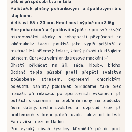
pěkně přizpůsobí tvaru těla.
Polštářek plněný pohankovými a špaldovými bio
slupkami.
Velikost 55 x 20 cm. Hmotnost výplně cca 315g.
Bio-pohanková a špaldová výplň
se pro své skvělé
mikromasážní účinky a schopnosti přizpůsobit se
jakémukoliv tvaru, používá jako výplň polštářů a
matrací. Má příjemný šelest, který působí uklidňujícím
účinkem. Opravdu velmi antistresové mačkání :-)
Ohřátý přikládat na šíji, záda, klouby, břicho.
Dodané
teplo působí proti přepětí svalstva
způsobené stresem
, depresemi, chronickými
bolestmi. Nahřátý polštářek přikládáme také před
masáží, při relaxaci, po sportovních výkonech, při
potížích s usínáním, na prokřehlé nohy, na průdušky,
čelní dutiny, uvolní svalstvo a rozproudí krev, při
problémech s krční páteří, uvolní, uleví od bolesti.
Fantazii se meze nekladou.
Pro vysoký obsah kyseliny křemičité působí proti