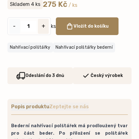
275 Kč
Skladem 4 ks
/ ks
-
+
ks
Vložit do košíku
Nahřívací polštářky
Nahřívací polštářky bederní
Odeslání do 3 dnů
Český výrobek
Popis produktu
Zeptejte se nás
Bederní nahřívací polštářek má prodloužený tvar
pro část beder. Po přiložení se polštářek