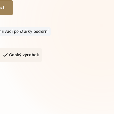
st
řívací polštářky bederní
Český výrobek