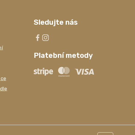
Sledujte nás
ní
Platební metody
ace
dle