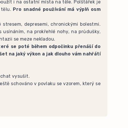
užít i na ostatní místa na těle. Polštářek je
 tělu.
Pro snadné používání má výplň osm
né stresem, depresemi, chronickými bolestmi.
 s usínáním, na prokřehlé nohy, na průdušky,
Fantazii se meze nekladou.
které se poté během odpočinku přenáší do
ušet na jaký výkon a jak dlouho vám nahřátí
echat vysušit.
 ještě schováno v povlaku se vzorem, který se