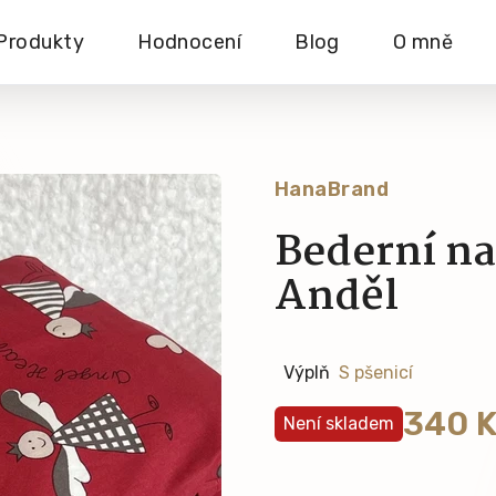
Produkty
Hodnocení
Blog
O mně
HanaBrand
Bederní na
Anděl
Výplň
340 
Není skladem