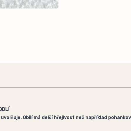
ODLÍ
uvolňuje. Obilí má delší hřejivost než například pohankov