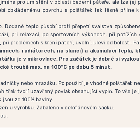
éna pro umístění v oblasti bederní páteře, ale lze jej po
obí obkládanému povrchu a polštářek tak těsně přilne k
cho. Dodané teplo působí proti přepětí svalstva způsobe
ží, při relaxaci, po sportovních výkonech, při potížích
, při problémech s krční páteří, uvolní, uleví od bolesti. 
amnech, radiátorech, na slunci) a akumulaci tepla, 
lštářku je v mikrovlnce. Pro začátek je dobré si vyzko
rické troubě max. na 100°C po dobu 5 minut.
chladničky nebo mrazáku. Po použití je vhodné polštářek n
 Vnitřek tvoří uzavřený povlak obsahující vyplň. To vše je
k jsou ze 100% bavlny.
ložen u výrobku. Zabaleno v celofánovém sáčku.
kou.