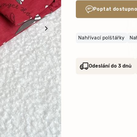
Poptat dostupno
Nahřívací polštářky
Nah
Odeslání do 3 dnů