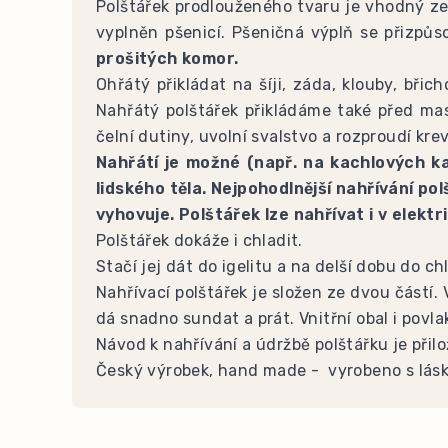
Polštářek prodlouženého tvaru je vhodný zejm
vyplněn pšenicí. Pšeničná výplň se přizpůs
prošitých komor.
Ohřátý přikládat na šíji, záda, klouby, bři
Nahřátý polštářek přikládáme také před masá
čelní dutiny, uvolní svalstvo a rozproudí krev
Nahřátí je možné (např. na kachlových k
lidského těla. Nejpohodlnější nahřívání po
vyhovuje. Polštářek lze nahřívat i v elekt
Polštářek dokáže i chladit.
Stačí jej dát do igelitu a na delší dobu do 
Nahřívací polštářek je složen ze dvou částí.
dá snadno sundat a prát. Vnitřní obal i povla
Návod k nahřívání a údržbě polštářku je při
Český výrobek, hand made - vyrobeno s lás