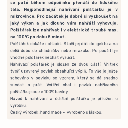
se poté během odpočinku přenáší do lidského
těla. Nejpohodlnější nahřívání polštářku je v
mikrovlnce. Pro začátek je dobré si vyzkoušet na
jaký výkon a jak dlouho vám nahřátí vyhovuje.
Polštářek lze nahřívat i v elektrické troubě max.
na 100°C po dobu 5 minut.
Polštářek dokáže i chladit. Stačí jej dát do igelitu a na
delší dobu do chladničky nebo mrazáku. Po použití je
vhodné polštářek nechat vysušit.
Nahřívací polštářek je složen ze dvou částí. Vnitřek
tvoří uzavřený povlak obsahující výplň. To vše je ještě
schováno v povlaku se vzorem, který se dá snadno
sundat a prát. Vnitřní obal i povlak nahřívacího
polštářku jsou ze 100% bavlny.
Návod k nahřívání a údržbě polštářku je přiložen u
výrobku.
Český výrobek, hand made - vyrobeno s láskou.