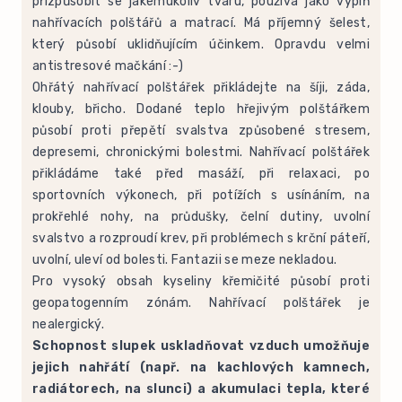
přizpůsobit se jakémukoliv tvaru, používá jako výplň
nahřívacích polštářů a matrací. Má příjemný šelest,
který působí uklidňujícím účinkem. Opravdu velmi
antistresové mačkání :-)
Ohřátý nahřívací polštářek přikládejte na šíji, záda,
klouby, břicho. Dodané teplo hřejivým polštářkem
působí proti přepětí svalstva způsobené stresem,
depresemi, chronickými bolestmi. Nahřívací polštářek
přikládáme také před masáží, při relaxaci, po
sportovních výkonech, při potížích s usínáním, na
prokřehlé nohy, na průdušky, čelní dutiny, uvolní
svalstvo a rozproudí krev, při problémech s krční páteří,
uvolní, uleví od bolesti. Fantazii se meze nekladou.
Pro vysoký obsah kyseliny křemičité působí proti
geopatogenním zónám. Nahřívací polštářek je
nealergický.
Schopnost slupek uskladňovat vzduch umožňuje
jejich nahřátí (např. na kachlových kamnech,
radiátorech, na slunci) a akumulaci tepla, které