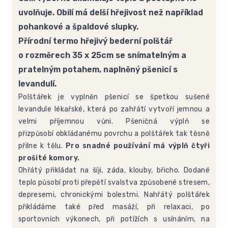
uvolňuje. Obilí má delší hřejivost než například
pohankové a špaldové slupky.
Přírodní termo hřejivý bederní polštář
o rozměrech 35 x 25cm se snímatelným a
pratelným potahem, naplněný pšenicí s
levandulí.
Polštářek je vyplněn pšenicí se špetkou sušené
levandule lékařské, která po zahřátí vytvoří jemnou a
velmi příjemnou vůni. Pšeničná výplň se
přizpůsobí obkládanému povrchu a polštářek tak těsně
přilne k tělu.
Pro snadné používání má výplň čtyři
prošité komory.
Ohřátý přikládat na šíji, záda, klouby, břicho. Dodané
teplo působí proti přepětí svalstva způsobené stresem,
depresemi, chronickými bolestmi. Nahřátý polštářek
přikládáme také před masáží, při relaxaci, po
sportovních výkonech, při potížích s usínáním, na