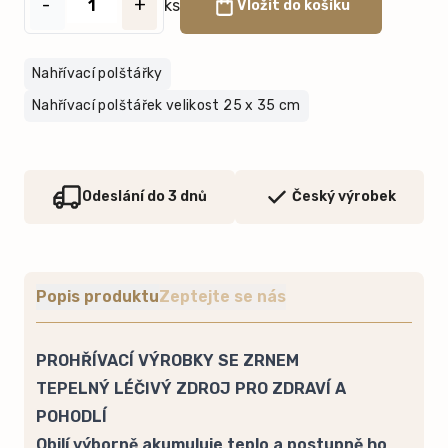
-
+
ks
Vložit do košíku
Nahřívací polštářky
Nahřívací polštářek velikost 25 x 35 cm
Odeslání do 3 dnů
Český výrobek
Popis produktu
Zeptejte se nás
PROHŘÍVACÍ VÝROBKY SE ZRNEM
TEPELNÝ LÉČIVÝ ZDROJ PRO ZDRAVÍ A
POHODLÍ
Obilí výborně akumuluje teplo a postupně ho