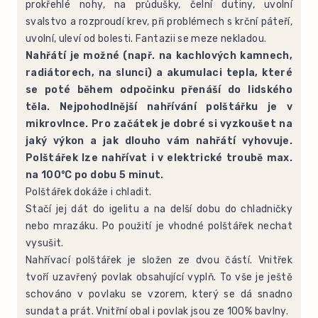
prokřehlé nohy, na průdušky, čelní dutiny, uvolní
svalstvo a rozproudí krev, při problémech s krční páteří,
uvolní, uleví od bolesti. Fantazii se meze nekladou.
Nahřátí je možné (např. na kachlových kamnech,
radiátorech, na slunci) a akumulaci tepla, které
se poté během odpočinku přenáší do lidského
těla. Nejpohodlnější nahřívání polštářku je v
mikrovlnce. Pro začátek je dobré si vyzkoušet na
jaký výkon a jak dlouho vám nahřátí vyhovuje.
Polštářek lze nahřívat i v elektrické troubě max.
na 100°C po dobu 5 minut.
Polštářek dokáže i chladit.
Stačí jej dát do igelitu a na delší dobu do chladničky
nebo mrazáku. Po použití je vhodné polštářek nechat
vysušit.
Nahřívací polštářek je složen ze dvou částí. Vnitřek
tvoří uzavřený povlak obsahující vyplň. To vše je ještě
schováno v povlaku se vzorem, který se dá snadno
sundat a prát. Vnitřní obal i povlak jsou ze 100% bavlny.