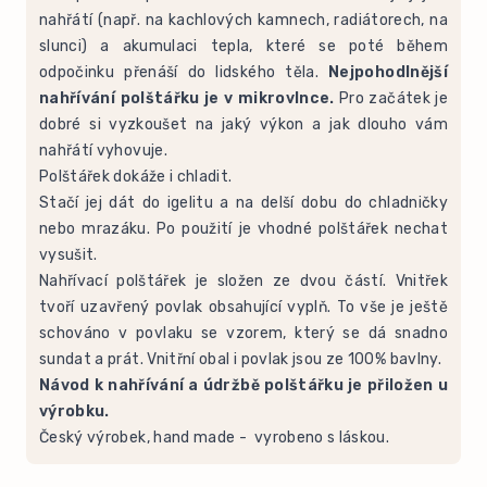
nahřátí (např. na kachlových kamnech, radiátorech, na
slunci) a akumulaci tepla, které se poté během
odpočinku přenáší do lidského těla.
Nejpohodlnější
nahřívání polštářku je v mikrovlnce.
Pro začátek je
dobré si vyzkoušet na jaký výkon a jak dlouho vám
nahřátí vyhovuje.
Polštářek dokáže i chladit.
Stačí jej dát do igelitu a na delší dobu do chladničky
nebo mrazáku. Po použití je vhodné polštářek nechat
vysušit.
Nahřívací polštářek je složen ze dvou částí. Vnitřek
tvoří uzavřený povlak obsahující vyplň. To vše je ještě
schováno v povlaku se vzorem, který se dá snadno
sundat a prát. Vnitřní obal i povlak jsou ze 100% bavlny.
Návod k nahřívání a údržbě polštářku je přiložen u
výrobku.
Český výrobek, hand made - vyrobeno s láskou.