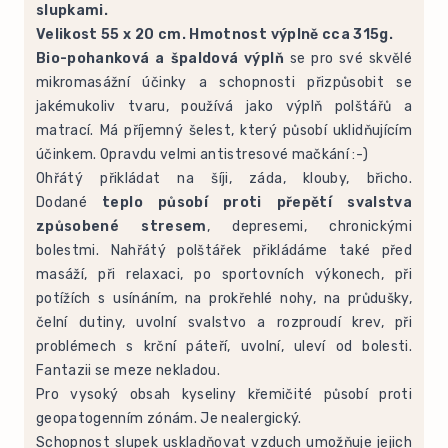
slupkami.
Velikost 55 x 20 cm. Hmotnost výplně cca 315g.
Bio-pohanková a špaldová výplň
se pro své skvělé
mikromasážní účinky a schopnosti přizpůsobit se
jakémukoliv tvaru, používá jako výplň polštářů a
matrací. Má příjemný šelest, který působí uklidňujícím
účinkem. Opravdu velmi antistresové mačkání :-)
Ohřátý přikládat na šíji, záda, klouby, břicho.
Dodané
teplo působí proti přepětí svalstva
způsobené stresem
, depresemi, chronickými
bolestmi. Nahřátý polštářek přikládáme také před
masáží, při relaxaci, po sportovních výkonech, při
potížích s usínáním, na prokřehlé nohy, na průdušky,
čelní dutiny, uvolní svalstvo a rozproudí krev, při
problémech s krční páteří, uvolní, uleví od bolesti.
Fantazii se meze nekladou.
Pro vysoký obsah kyseliny křemičité působí proti
geopatogenním zónám. Je nealergický.
Schopnost slupek uskladňovat vzduch umožňuje jejich