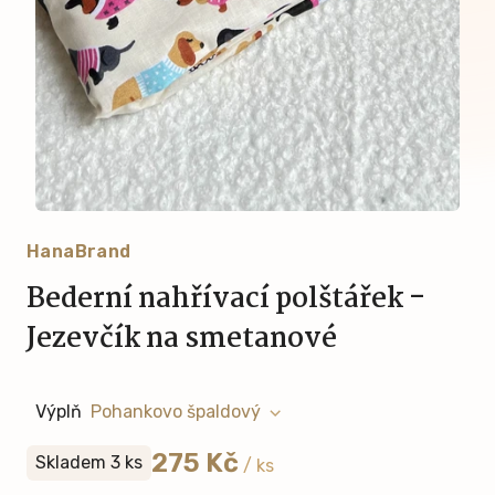
HanaBrand
Bederní nahřívací polštářek -
Jezevčík na smetanové
Výplň
275 Kč
Skladem 3 ks
/ ks