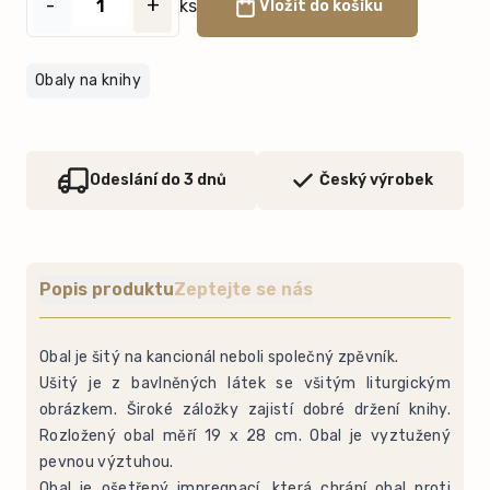
-
+
ks
Vložit do košíku
Obaly na knihy
Odeslání do 3 dnů
Český výrobek
Popis produktu
Zeptejte se nás
Obal je šitý na kancionál neboli společný zpěvník.
Ušitý je z bavlněných látek se všitým liturgickým
obrázkem. Široké záložky zajistí dobré držení knihy.
Rozložený obal měří 19 x 28 cm. Obal je vyztužený
pevnou výztuhou.
Obal je ošetřený impregnací, která chrání obal proti