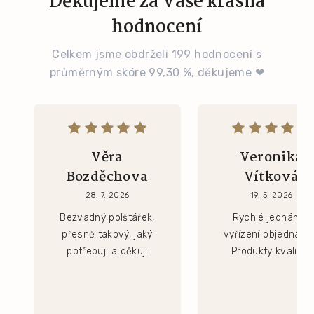
Děkujeme za Vaše krásná
hodnocení
Celkem jsme obdrželi 199 hodnocení s
průměrným skóre 99,30 %, děkujeme ❤
Věra
Veronika
Bozděchova
Vítková
28. 7. 2026
19. 5. 2026
Bezvadný polštářek,
Rychlé jednání a
přesně takový, jaký
vyřízení objednávk
potřebuji a děkuji
Produkty kvalitní.