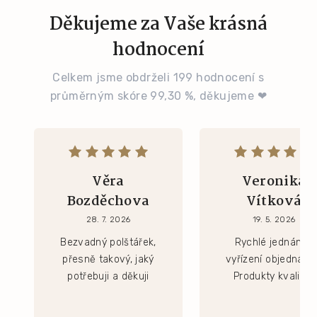
Děkujeme za Vaše krásná
hodnocení
Celkem jsme obdrželi 199 hodnocení s
průměrným skóre 99,30 %, děkujeme ❤
Věra
Veronika
Bozděchova
Vítková
28. 7. 2026
19. 5. 2026
Bezvadný polštářek,
Rychlé jednání a
přesně takový, jaký
vyřízení objednávk
potřebuji a děkuji
Produkty kvalitní.