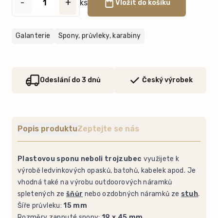
-
+
ks
Vložit do košíku
Galanterie
Spony, průvleky, karabiny
Odeslání do 3 dnů
Český výrobek
Popis produktu
Zeptejte se nás
Plastovou sponu neboli trojzubec
využijete k
výrobě ledvinkových opasků, batohů, kabelek apod. Je
vhodná také na výrobu outdoorových náramků
spletených ze
šňůr
nebo ozdobných náramků ze
stuh
.
Šíře průvleku:
15 mm
Rozměry zapnuté spony:
19 x 45 mm