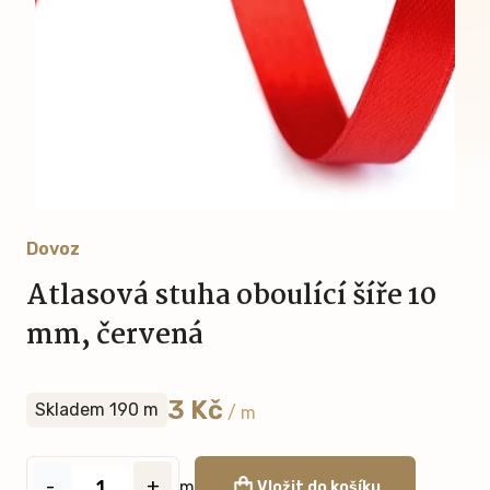
Dovoz
Atlasová stuha oboulící šíře 10
mm, červená
3 Kč
Skladem 190 m
/ m
-
+
m
Vložit do košíku