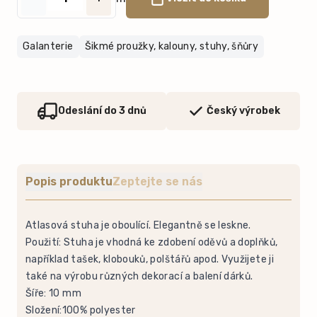
Galanterie
Šikmé proužky, kalouny, stuhy, šňůry
Odeslání do 3 dnů
Český výrobek
Popis produktu
Zeptejte se nás
Atlasová stuha je oboulící. Elegantně se leskne.
Použití: Stuha je vhodná ke zdobení oděvů a doplňků,
například tašek, klobouků, polštářů apod. Využijete ji
také na výrobu různých dekorací a balení dárků.
Šíře: 10 mm
Složení:100% polyester