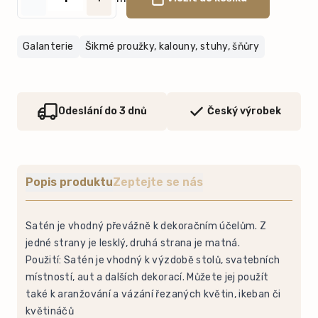
Galanterie
Šikmé proužky, kalouny, stuhy, šňůry
Odeslání do 3 dnů
Český výrobek
Popis produktu
Zeptejte se nás
Satén je vhodný převážně k dekoračním účelům. Z
jedné strany je lesklý, druhá strana je matná.
Použití: Satén je vhodný k výzdobě stolů, svatebních
místností, aut a dalších dekorací. Můžete jej použít
také k aranžování a vázání řezaných květin, ikeban či
květináčů