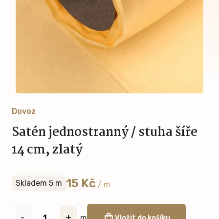
Dovoz
Satén jednostranný / stuha šíře
14 cm, zlatý
15 Kč
Skladem 5 m
/ m
-
+
m
Vložit do košíku