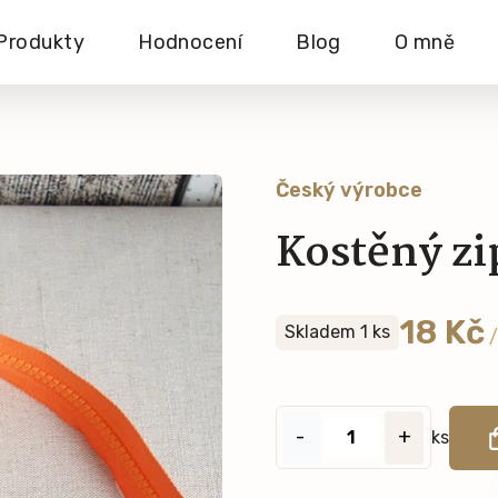
Produkty
Hodnocení
Blog
O mně
Český výrobce
Kostěný zi
18 Kč
Skladem 1 ks
/
-
+
ks