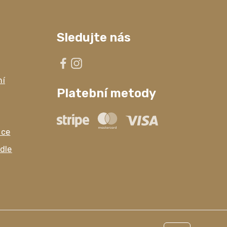
Sledujte nás
ní
Platební metody
ace
dle