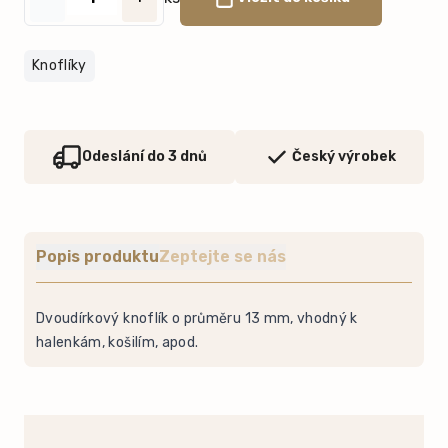
Knoflíky
Odeslání do 3 dnů
Český výrobek
Popis produktu
Zeptejte se nás
Dvoudírkový knoflík o průměru 13 mm, vhodný k
halenkám, košilím, apod.