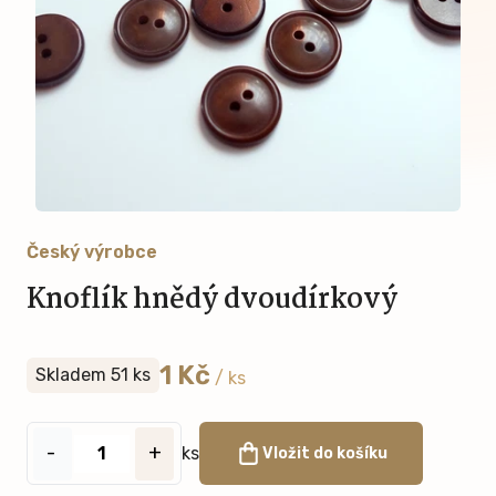
Český výrobce
Knoflík hnědý dvoudírkový
1 Kč
Skladem 51 ks
/ ks
-
+
ks
Vložit do košíku